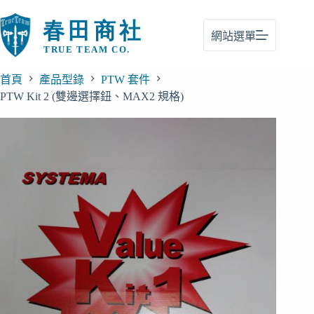
跳
至
網站選單
主
要
內
首頁
產品型錄
PTW 套件
容
PTW Kit 2 (雙邊選擇鈕、MAX2 規格)