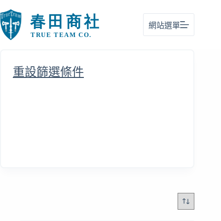
跳
至
網站選單
主
要
內
容
重設篩選條件