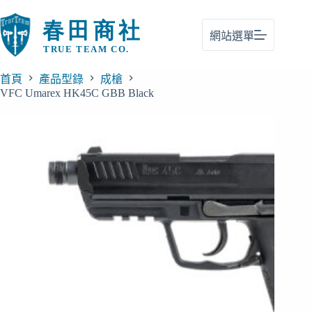
跳
至
網站選單
主
要
內
首頁
產品型錄
成槍
容
VFC Umarex HK45C GBB Black