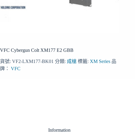
VFC Cybergun Colt XM177 E2 GBB
貨號:
VF2-LXM177-BK01
分類:
成槍
標籤:
XM Series
品
牌：
VFC
Information