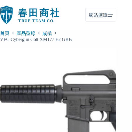
跳
至
網站選單
主
要
內
首頁
產品型錄
成槍
容
VFC Cybergun Colt XM177 E2 GBB