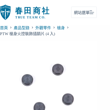
跳
至
網站選單
主
要
內
首頁
產品型錄
外觀零件
槍身
容
PTW 槍身火控裝飾插銷片 (4 入)